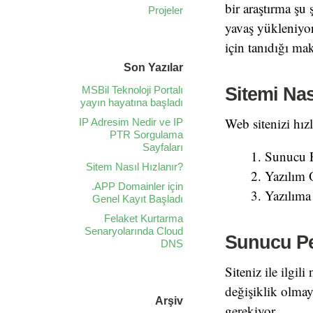
bir araştırma şu
Projeler
yavaş yükleniyors
için tanıdığı ma
Son Yazılar
MSBil Teknoloji Portalı
Sitemi Nas
yayın hayatına başladı
Web sitenizi hızl
IP Adresim Nedir ve IP
PTR Sorgulama
Sayfaları
Sunucu P
Sitem Nasıl Hızlanır?
Yazılım 
.APP Domainler için
Yazılıma
Genel Kayıt Başladı
Felaket Kurtarma
Senaryolarında Cloud
Sunucu Pe
DNS
Siteniz ile ilgil
değişiklik olmay
Arşiv
gerekiyor.