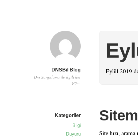
Eyl
DNSBil Blog
Eylül 2019 da
Dns Sorgulama ile ilgili her
şey…
Sitem
Kategoriler
Bilgi
Site hızı, arama
Duyuru