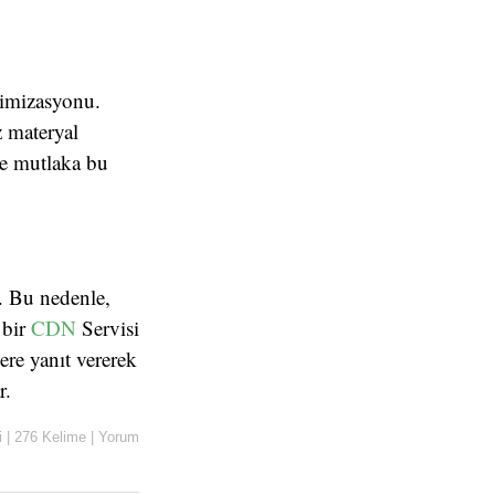
timizasyonu.
z materyal
ne mutlaka bu
r. Bu nedenle,
 bir
CDN
Servisi
ere yanıt vererek
r.
i
|
276 Kelime
|
Yorum