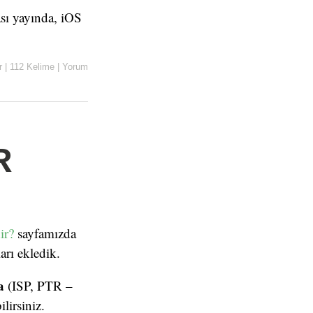
sı yayında, iOS
r
|
112 Kelime
|
Yorum
R
ir?
sayfamızda
arı ekledik.
a
(ISP, PTR –
lirsiniz.