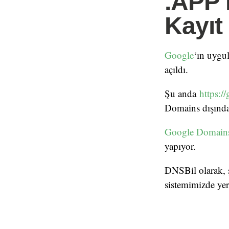
.APP 
Kayıt
Google
‘ın uygul
açıldı.
Şu anda
https://
Domains dışında
Google Domain
yapıyor.
DNSBil olarak, 
sistemimizde yer 