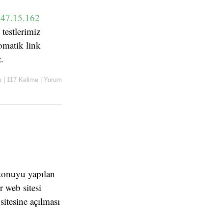
8.47.15.162
 testlerimiz
omatik link
.
u
|
117 Kelime
|
Yorum
 konuyu yapılan
r web sitesi
sitesine açılması