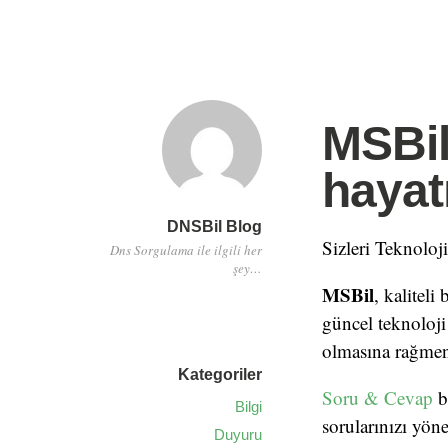
MSBil
hayat
DNSBil Blog
Sizleri Teknoloj
Dns Sorgulama ile ilgili her
şey…
MSBil
, kaliteli
güncel teknoloji
olmasına rağmen 
Kategoriler
Soru & Cevap
bö
Bilgi
sorularınızı yönel
Duyuru