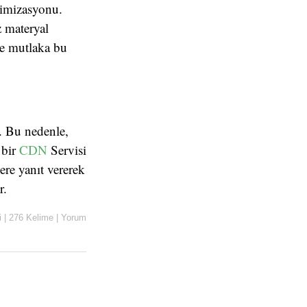
timizasyonu.
z materyal
ne mutlaka bu
r. Bu nedenle,
 bir
CDN
Servisi
ere yanıt vererek
r.
i
|
276 Kelime
|
Yorum