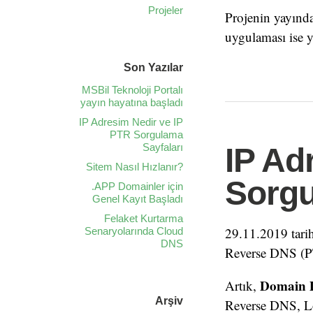
Projeler
Projenin yayında
uygulaması ise y
Son Yazılar
MSBil Teknoloji Portalı
yayın hayatına başladı
IP Adresim Nedir ve IP
PTR Sorgulama
Sayfaları
IP Ad
Sitem Nasıl Hızlanır?
Sorgu
.APP Domainler için
Genel Kayıt Başladı
Felaket Kurtarma
29.11.2019 tarih
Senaryolarında Cloud
DNS
Reverse DNS (PTR
Domain 
Artık,
Arşiv
Reverse DNS, Lok