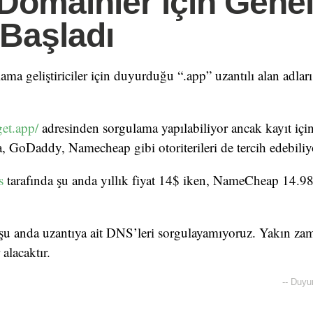
Domainler için Gene
 Başladı
ama geliştiriciler için duyurduğu “.app” uzantılı alan adlar
get.app/
adresinden sorgulama yapılabiliyor ancak kayıt içi
, GoDaddy, Namecheap gibi otoriterileri de tercih edebili
s
tarafında şu anda yıllık fiyat 14$ iken, NameCheap 14.98
şu anda uzantıya ait DNS’leri sorgulayamıyoruz. Yakın za
alacaktır.
--
Duyu