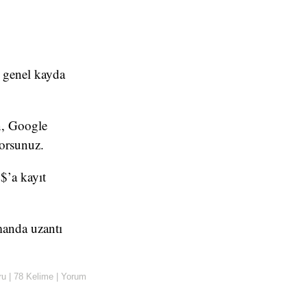
l
ı genel kayda
n, Google
yorsunuz.
$’a kayıt
manda uzantı
ru
|
78 Kelime
|
Yorum