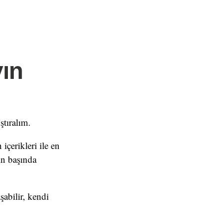
yın
ıştıralım.
içerikleri ile en
ın başında
şabilir, kendi