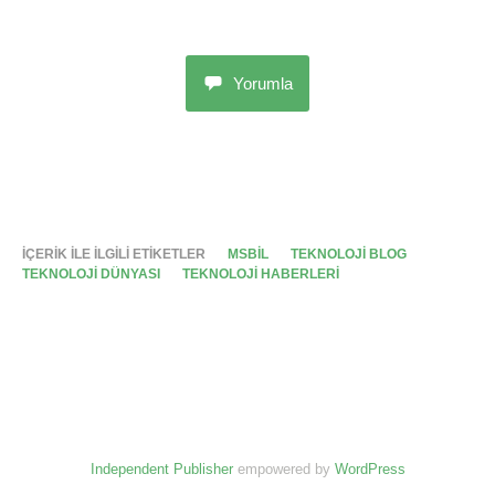
Yorumla
İÇERIK ILE ILGILI ETIKETLER
MSBIL
TEKNOLOJI BLOG
TEKNOLOJI DÜNYASI
TEKNOLOJI HABERLERI
Independent Publisher
empowered by
WordPress