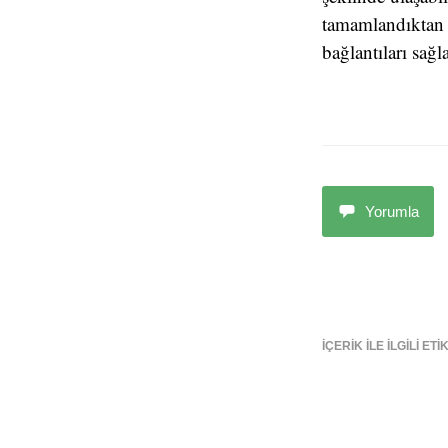
tamamlandıktan s
bağlantıları sağl
Yorumla
İÇERIK ILE ILGILI ET