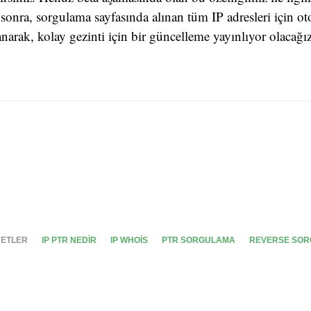
onra, sorgulama sayfasında alınan tüm IP adresleri için ot
anarak, kolay gezinti için bir güncelleme yayınlıyor olacağız
IKETLER
IP PTR NEDIR
IP WHOIS
PTR SORGULAMA
REVERSE SO