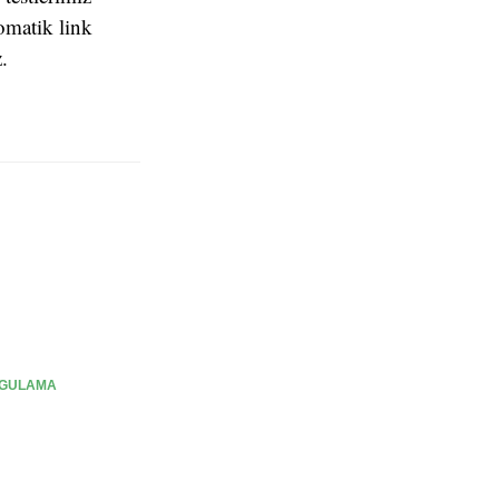
omatik link
.
RGULAMA