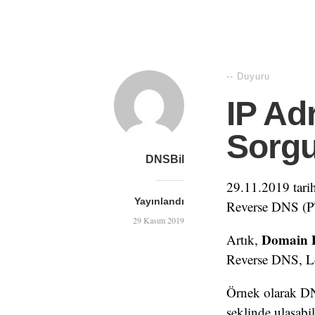
--
Duyuru
IP Ad
Sorgu
DNSBil
29.11.2019 tarih
Yayınlandı
Reverse DNS (PTR
29 Kasım 2019
Domain 
Artık,
Reverse DNS, Lok
Örnek olarak DNS
şeklinde ulaşabil