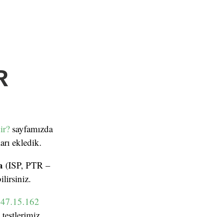
R
ir?
sayfamızda
arı ekledik.
a
(ISP, PTR –
lirsiniz.
8.47.15.162
 testlerimiz