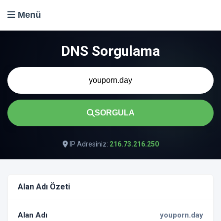
Menü
DNS Sorgulama
SORGULA
IP Adresiniz:
216.73.216.250
Alan Adı Özeti
Alan Adı
youporn.day