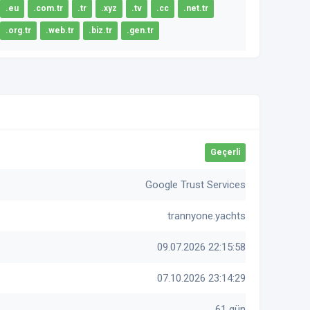
.eu
.com.tr
.tr
.xyz
.tv
.cc
.net.tr
.org.tr
.web.tr
.biz.tr
.gen.tr
Geçerli
Google Trust Services
trannyone.yachts
09.07.2026 22:15:58
07.10.2026 23:14:29
61 gün