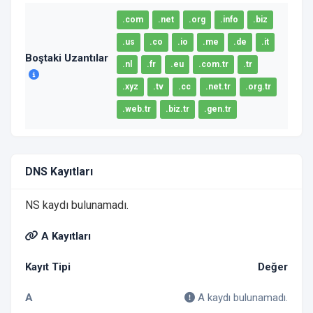
.com
.net
.org
.info
.biz
.us
.co
.io
.me
.de
.it
Boştaki Uzantılar
.nl
.fr
.eu
.com.tr
.tr
.xyz
.tv
.cc
.net.tr
.org.tr
.web.tr
.biz.tr
.gen.tr
DNS Kayıtları
NS kaydı bulunamadı.
A Kayıtları
Kayıt Tipi
Değer
A
A kaydı bulunamadı.