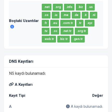
.net
.org
.info
.biz
.us
.co
.io
.me
.de
.it
.nl
Boştaki Uzantılar
.fr
.eu
.com.tr
.tr
.xyz
.tv
.cc
.net.tr
.org.tr
.web.tr
.biz.tr
.gen.tr
DNS Kayıtları
NS kaydı bulunamadı.
A Kayıtları
Kayıt Tipi
Değer
A
A kaydı bulunamadı.