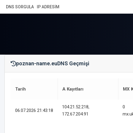
DNS SORGULA
IP ADRESIM
poznan-name.eu
DNS Geçmişi
Tarih
A Kayıtları
MX K
104.21.52.218,
0
06.07.2026 21:43:18
172.67.204.91
mx.u