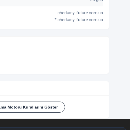
cherkasy-future.com.ua
*.cherkasy-future.com.ua
ama Motoru Kurallarını Göster