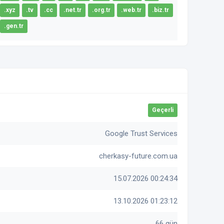
.xyz
.tv
.cc
.net.tr
.org.tr
.web.tr
.biz.tr
.gen.tr
Geçerli
Google Trust Services
cherkasy-future.com.ua
15.07.2026 00:24:34
13.10.2026 01:23:12
66 gün