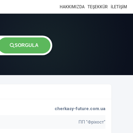
HAKKIMIZDA
TEŞEKKÜR
İLETIŞIM
SORGULA
cherkasy-future.com.ua
ПП "Фріхост"