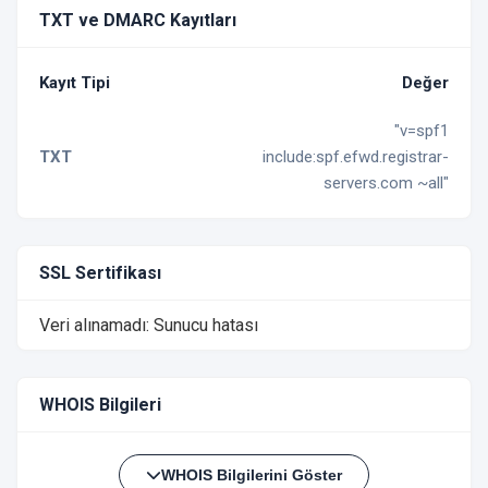
TXT ve DMARC Kayıtları
Kayıt Tipi
Değer
"v=spf1
TXT
include:spf.efwd.registrar-
servers.com ~all"
SSL Sertifikası
Veri alınamadı: Sunucu hatası
WHOIS Bilgileri
WHOIS Bilgilerini Göster