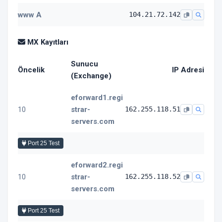
www A
104.21.72.142
MX Kayıtları
Sunucu
Öncelik
IP Adresi
(Exchange)
eforward1.regi
10
strar-
162.255.118.51
servers.com
Port 25 Test
eforward2.regi
10
strar-
162.255.118.52
servers.com
Port 25 Test