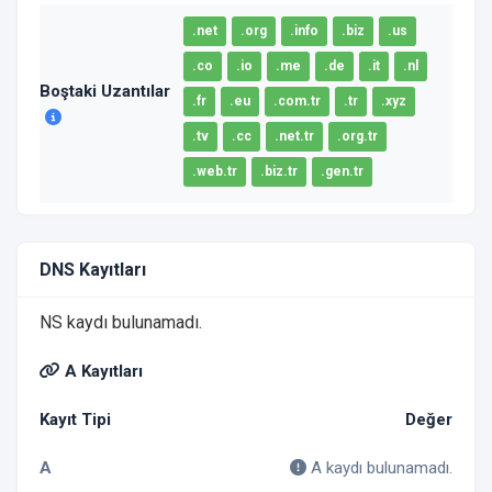
.net
.org
.info
.biz
.us
.co
.io
.me
.de
.it
.nl
Boştaki Uzantılar
.fr
.eu
.com.tr
.tr
.xyz
.tv
.cc
.net.tr
.org.tr
.web.tr
.biz.tr
.gen.tr
DNS Kayıtları
NS kaydı bulunamadı.
A Kayıtları
Kayıt Tipi
Değer
A
A kaydı bulunamadı.