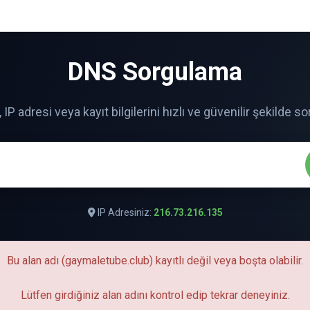
DNS Sorgulama
IP Adresiniz:
216.73.216.135
Bu alan adı (gaymaletube.club) kayıtlı değil veya boşta olabilir.
Lütfen girdiğiniz alan adını kontrol edip tekrar deneyiniz.