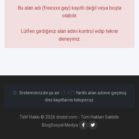
Bu alan adı (freexxx.gay) kayıtlı değil veya boşta
olabilir.
Lütfen girdiğiniz alan adını kontrol edip tekrar
deneyiniz.
17.471
Sistemimizde şu an
farklı alan adının geçmiş
dns kayıtlarını tutuyoruz.
Telif Hakkı © 2026 dnsbil.com - Tüm Hakları Saklıdır.
Blog
Sosyal Medya: